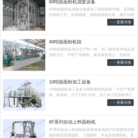
60吨级面粉机成套设备
​60吨级面粉机成套设备吸收了新的制粉经验，采用新
的制粉工艺，轻研细磨，清粉机精细分级，麦芯分级
分磨，光辊研磨，撞击制粉，可获得高等级专用
查看详情
粉。...
40吨级面粉机组
​40吨级面粉机组以生产特一粉、特二粉和各种食品专
用粉为主，可联产等级粉。该设备投资少，见效快，
能耗低，效率高，多品种任你选择。...
查看详情
10吨级面粉加工设备
​10吨级面粉加工设备为两组面粉机机组，可生产普通
粉、标准粉，日产10吨-15吨，是个体小型面粉加工
厂的理想设备。该设备投资小、见效快、操作、维修
查看详情
方便。...
6F系列自动上料面粉机
​6F系列自动上料面粉机是根据各地用户的需要特别研
制的新型双筛提粉、三辊喂料、平仓自动磨粉机，其