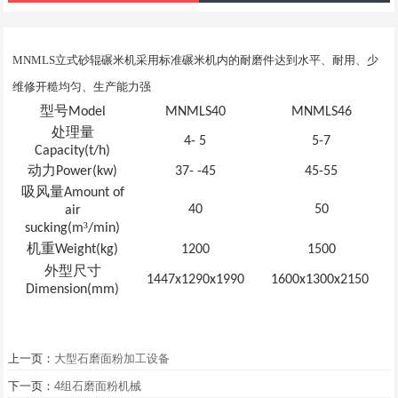
MNMLS立式砂辊碾米机采用标准
碾米机内的耐磨件达到水平、耐用、少
维修开糙均匀、生产能力强
型号
Model
MNMLS40
MNMLS46
处理量
4- 5
5-7
Capacity(t
/
h)
动力
Power(kw)
37- -45
45-55
吸风量
Amount of
40
50
air
³
sucking(m
/min)
机重
Weight(kg)
1200
1500
外型尺寸
1447x1290x1990
1600x1300x2150
Dimension(mm)
上一页：
大型石磨面粉加工设备
下一页：
4组石磨面粉机械