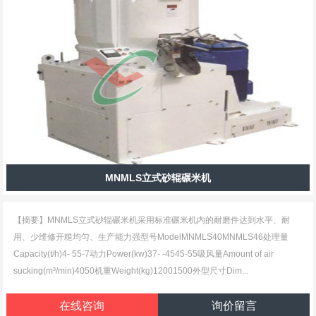
MNMLS立式砂辊碾米机
【摘要】MNMLS立式砂辊碾米机采用标准碾米机内的耐磨件达到水平、耐
用、少维修开糙均匀、生产能力强型号ModelMNMLS40MNMLS46处理量
Capacity(t/h)4- 55-7动力Power(kw)37- -4545-55吸风量Amount of air
sucking(m³/min)4050机重Weight(kg)12001500外型尺寸Dim...
在线咨询
询价留言