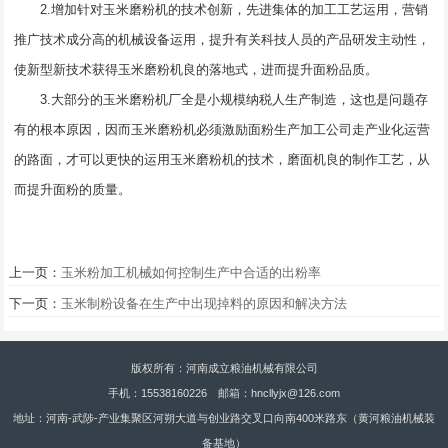
2.增加针对玉米磨粉机的技术创新，先进集体的加工工艺运用，营销
推广技术成分高的机械设备运用，提升有关科技人员的产品研发主动性，
使新型新技术获得玉米磨粉机良的落地式，进而提升面粉品质。
3.大部分的玉米磨粉机厂全是小规模纳税人生产制造，这也是问题存
有的根本原因，因而玉米磨粉机必须激励面粉生产加工公司走产业化运营
的路面，才可以更快的运用玉米磨粉机的技术，磨面机良的制作工艺，从
而提升面粉的质量。
上一页：
玉米粉加工机械如何控制生产中合适的出粉率
下一页：
玉米制粉设备在生产中出现掉料的原因和解决方法
版权所有：河南成立粮油机械有限公司
手机：15538160226 邮箱：hncllyjx@126.com
地址：河南-武陟-产业集聚区河朔大道与创业路交叉口向南400米路东（黄河粮油机械装
备基地）