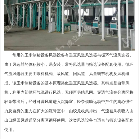
常用的玉米制糁设备风选设备有垂直风道风选器与循环气流风选器。
由于风选器的体积较小，易安装，常将风选器与筛选设备配套使用。循环
气流风选器主要由喂料机构、吸风道、回风道、风量调节机构及风机组
成。该玉米制糁设备的基本原理类似垂直风道风选器。其特点是自带风
机，利用内部循环气流进行风选，无须再另结风网。穿透气流在分离区将
轻杂带出后，经过可调风道进入沉降室，轻杂借助运动中产生的离心惯性
力及自身的重力在扩大的沉降室中，由绞龙收集排出，气流被风机吸入由
出口经回风道送至分离区循环使用。这类风选设备也适合与筛选设备配套
使用。